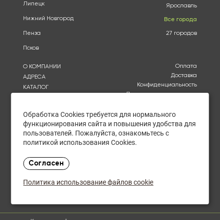
Липецк
Ярославль
Нижний Новгород
Все города
Пенза
27 городов
Псков
Оплата
О КОМПАНИИ
Доставка
АДРЕСА
Конфиденциальность
КАТАЛОГ
Политика использования
БРЕНДЫ
файлов cookie
АКЦИИ
Согласие на обработку
Обработка Cookies требуется для нормального
КУПИТЬ ОПТОМ
персональных данных
функционирования сайта и повышения удобства для
ОТЗЫВЫ
Политика в отношении
пользователей. Пожалуйста, ознакомьтесь с
обработки персональных
КОНТАКТЫ
политикой использования Cookies.
данных
Пн. - Чт. с 9.00 - 20.00
Согласен
Пт. с 9.00 - 19.00
Сб. с 10.00 до 21.00
Политика использование файлов cookie
Закупки оптом