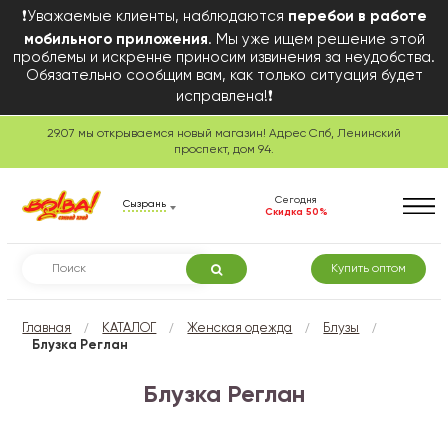
❗Уважаемые клиенты, наблюдаются
перебои в работе
мобильного приложения
. Мы уже ищем решение этой
проблемы и искренне приносим извинения за неудобства.
Обязательно сообщим вам, как только ситуация будет
исправлена!❗
29.07 мы открываемся новый магазин! Адрес Спб, Ленинский
проспект, дом 94.
Сегодня
Сызрань
Скидка 50%
Купить оптом
/
/
/
/
Главная
КАТАЛОГ
Женская одежда
Блузы
Блузка Реглан
Блузка Реглан