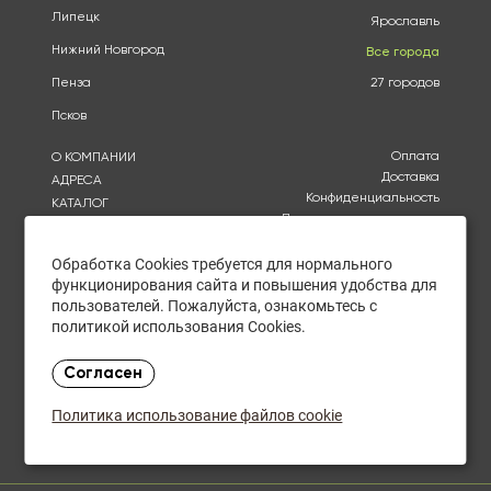
Липецк
Ярославль
Нижний Новгород
Все города
Пенза
27 городов
Псков
Оплата
О КОМПАНИИ
Доставка
АДРЕСА
Конфиденциальность
КАТАЛОГ
Политика использования
БРЕНДЫ
файлов cookie
АКЦИИ
Согласие на обработку
Обработка Cookies требуется для нормального
КУПИТЬ ОПТОМ
персональных данных
функционирования сайта и повышения удобства для
ОТЗЫВЫ
Политика в отношении
пользователей. Пожалуйста, ознакомьтесь с
обработки персональных
КОНТАКТЫ
политикой использования Cookies.
данных
Пн. - Чт. с 9.00 - 20.00
Согласен
Пт. с 9.00 - 19.00
Сб. с 10.00 до 21.00
Политика использование файлов cookie
Закупки оптом