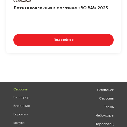
05.06.2025
Летняя коллекция в магазине «ВО!ВА!» 2025
Подробнее
Сызрань
Смоленск
Белгород
Сызрань
Владимир
Тверь
Воронеж
Чебоксары
Калуга
Череповец