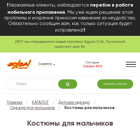
❗Уважаемые клиенты, наблюдаются
перебои в работе
мобильного приложения
. Мы уже ищем решение этой
проблемы и искренне приносим извинения за неудобства.
Обязательно сообщим вам, как только ситуация будет
исправлена!❗
29.07 мы открываемся новый магазин! Адрес Спб, Ленинский
проспект, дом 94.
Сегодня
Сызрань
Скидка 50%
Купить оптом
/
/
/
Главная
КАТАЛОГ
Детская одежда
/
Одежда для мальчиков
Костюмы для мальчиков
Костюмы для мальчиков