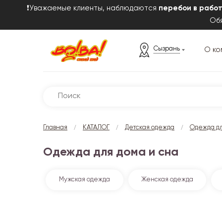
❗Уважаемые клиенты, наблюдаются
перебои в рабо
Обя
Сызрань
О ко
/
/
/
Главная
КАТАЛОГ
Детская одежда
Одежда дл
Одежда для дома и сна
Мужская одежда
Женская одежда