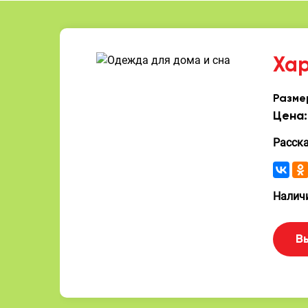
Ха
Разме
Цена:
Расск
Наличи
В