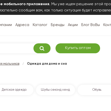
те мобильного приложения
. Мы уже ищем решение этой про
зательно сообщим вам, как только ситуация будет исправле
мпании
Адреса
Каталог
Бренды
Акции
Блог ВоВы
Кон
Купить оптом
/
я мальчиков
Одежда для дома и сна
Детская одежда
Шубы секонд хенд
Обувь