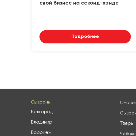
свой бизнес на секонд-хэнде
Подробнее
Сызрань
Смоле
Белгород
Сызра
Владимир
Тверь
Воронеж
Чебок