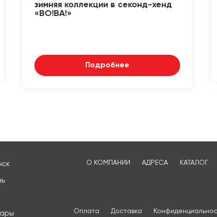
зимняя коллекции в секонд-хенд
«ВО!ВА!»
Подробнее
О КОМПАНИИ
АДРЕСА
КАТАЛОГ
нск
нь
Оплата
Доставка
Конфиденциальнос
сары